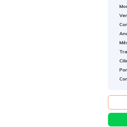
Mod
Ver
Com
Ano
Mês
Tra
Cil
1
/
8
Por
Con