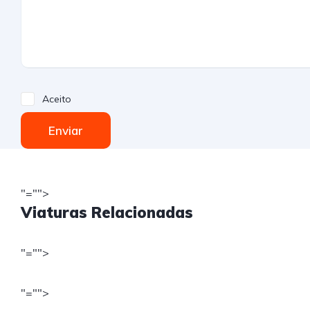
Aceito
Enviar
"="">
Viaturas Relacionadas
"="">
"="">