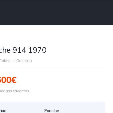
che 914 1970
Cabrio
Gasolina
500€
ar aos favoritos
ca:
Porsche