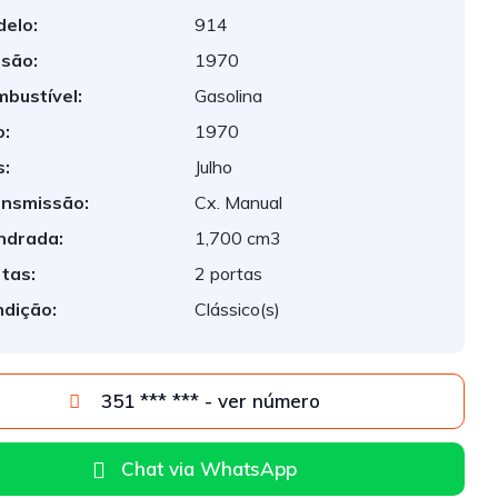
elo:
914
são:
1970
bustível:
Gasolina
:
1970
:
Julho
nsmissão:
Cx. Manual
indrada:
1,700 cm3
tas:
2 portas
dição:
Clássico(s)
351 *** *** - ver número
Chat via WhatsApp