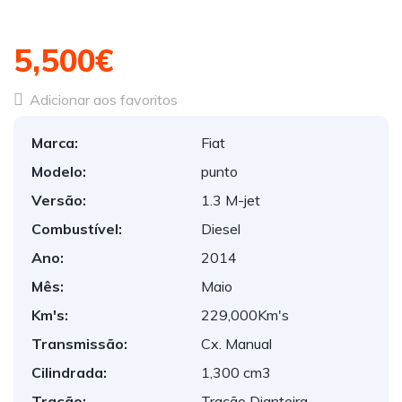
5,500€
Adicionar aos favoritos
Marca:
Fiat
Modelo:
punto
Versão:
1.3 M-jet
Combustível:
Diesel
Ano:
2014
Mês:
Maio
Km's:
229,000Km's
Transmissão:
Cx. Manual
Cilindrada:
1,300 cm3
Tração:
Tração Dianteira