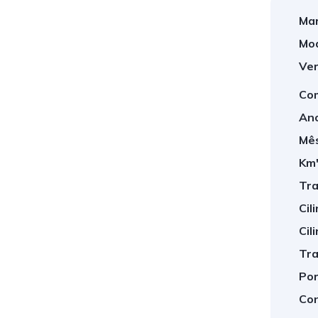
Mar
Mod
Ver
Com
Ano
Mês
Km'
1
/
8
Tra
Cil
Cil
Tra
Por
Con