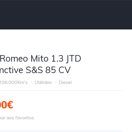
 Romeo Mito 1.3 JTD
inctive S&S 85 CV
206,000Km's
Utilitário
Diesel
00€
ar aos favoritos