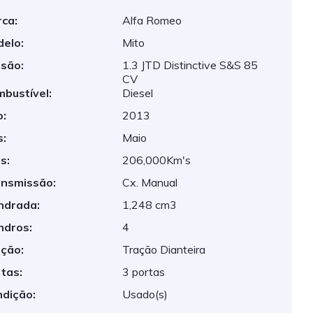
ca:
Alfa Romeo
elo:
Mito
são:
1.3 JTD Distinctive S&S 85
CV
bustível:
Diesel
:
2013
:
Maio
s:
206,000Km's
nsmissão:
Cx. Manual
indrada:
1,248 cm3
indros:
4
ção:
Tração Dianteira
tas:
3 portas
dição:
Usado(s)