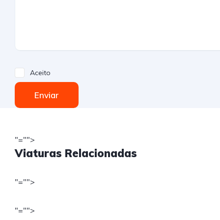
Aceito
Enviar
"="">
Viaturas Relacionadas
"="">
"="">