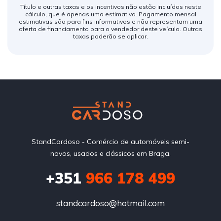
Título e outras taxas e os incentivos não estão incluídos neste
cálculo, que é apenas uma estimativa. Pagamento mensal
estimativas são para fins informativos e não representam uma
oferta de financiamento para o vendedor deste veículo. Outras
taxas poderão se aplicar.
StandCardoso - Comércio de automóveis semi-
novos, usados e clássicos em Braga.
+351
966 178 499
standcardoso@hotmail.com