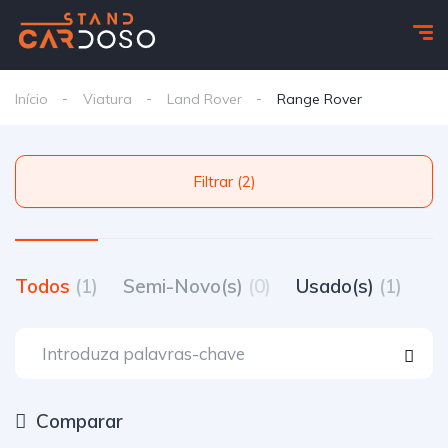
Início
Viatura
Land Rover
Range Rover
Filtrar (2)
Todos
(1)
Semi-Novo(s)
(0)
Usado(s)
(1)
Comparar