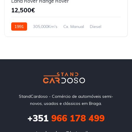
Land Rover Range Rover
12,500€
1991
305,000Km's
Cx. Manual
Diesel
Integral
StandCardoso - Comércio de automóveis semi-
novos, usados e clássicos em Braga.
+351
966 178 499