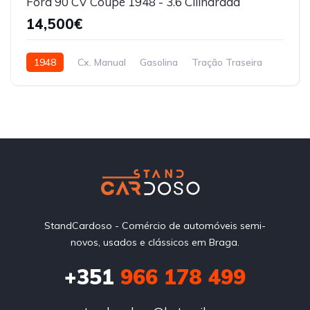
Ford 90 CV Coupé 1948 - 3.6 Cilindrada
14,500€
1948
Cx. Manual
Gasolina
Tração Traseira
StandCardoso - Comércio de automóveis semi-
novos, usados e clássicos em Braga.
+351
966 178 499