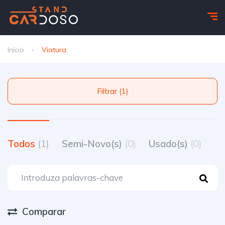
Início
Viatura
Filtrar (1)
Todos
(1)
Semi-Novo(s)
(0)
Usado(s)
(0)
Comparar